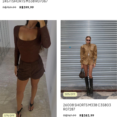
24571 SHORTS M338 R07067
R$759,99
R$399,99
50
%
OFF
26008 SHORTS M338 C35803
R07287
R$767,99
R$383,99
57
%
OFF