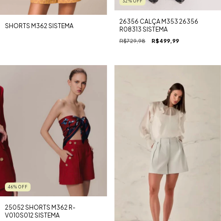
32
%
OFF
26356 CALÇA M353 26356
SHORTS M362 SISTEMA
R08313 SISTEMA
R$729,98
R$499,99
46
%
OFF
25052 SHORTS M362 R-
V010S012 SISTEMA