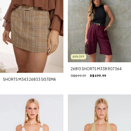
44
%
OFF
26813 SHORTS M338 R07364
R$899,97
R$499,99
SHORTS M343 26833 SISTEMA