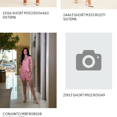
25166 SHORT M353 R006460
24463 SHORT M353 R02171
SISTEMA
SISTEMA
21953 SHORT M102 R01049
CONJUNTO M181 R08508