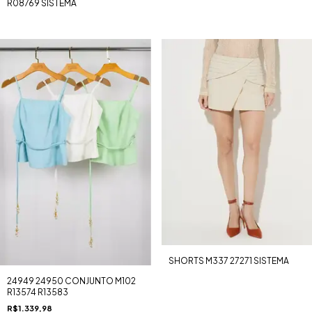
R08769 SISTEMA
SHORTS M337 27271 SISTEMA
24949 24950 CONJUNTO M102
R13574 R13583
R$1.339,98