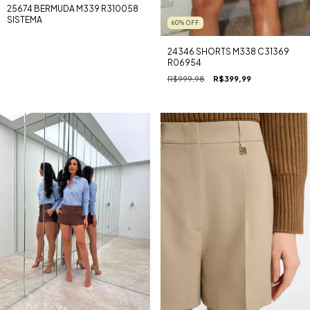
25674 BERMUDA M339 R310058
SISTEMA
60
%
OFF
24346 SHORTS M338 C31369
R06954
R$999,98
R$399,99