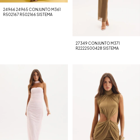
24966 24965 CONJUNTO M361
R502167 R502166 SISTEMA
27349 CONJUNTO M371
R2222500428 SISTEMA