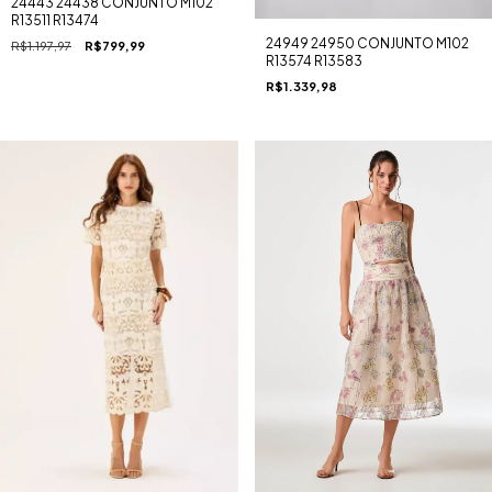
24443 24438 CONJUNTO M102
R13511 R13474
24949 24950 CONJUNTO M102
R$1.197,97
R$799,99
R13574 R13583
R$1.339,98