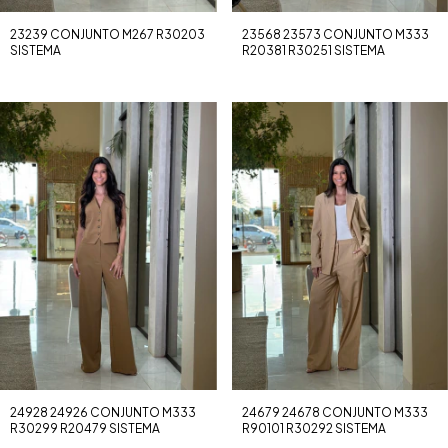
23239 CONJUNTO M267 R30203
23568 23573 CONJUNTO M333
SISTEMA
R20381 R30251 SISTEMA
24928 24926 CONJUNTO M333
24679 24678 CONJUNTO M333
R30299 R20479 SISTEMA
R90101 R30292 SISTEMA