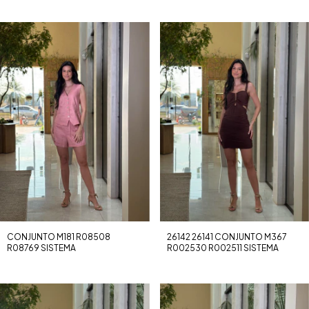
CONJUNTO M181 R08508
26142 26141 CONJUNTO M367
R08769 SISTEMA
R002530 R002511 SISTEMA