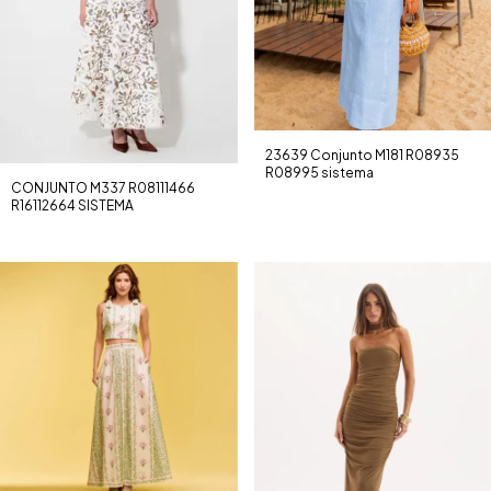
23639 Conjunto M181 R08935
R08995 sistema
CONJUNTO M337 R08111466
R16112664 SISTEMA