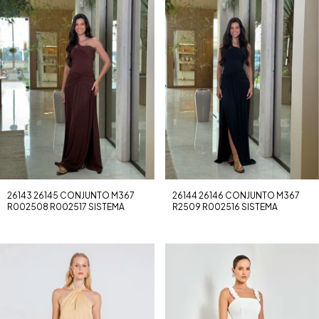
26143 26145 CONJUNTO M367
26144 26146 CONJUNTO M367
R002508 R002517 SISTEMA
R2509 R002516 SISTEMA