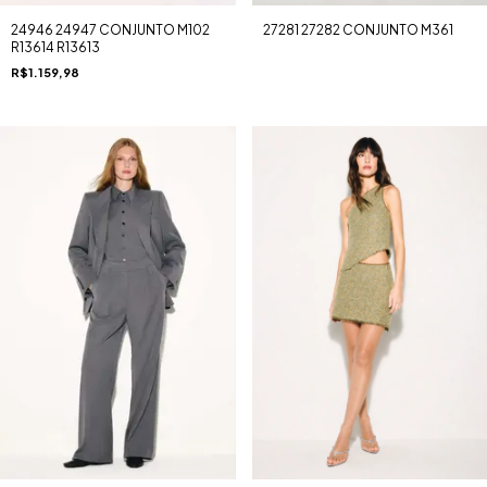
27281 27282 CONJUNTO M361
24946 24947 CONJUNTO M102
R13614 R13613
R$1.159,98