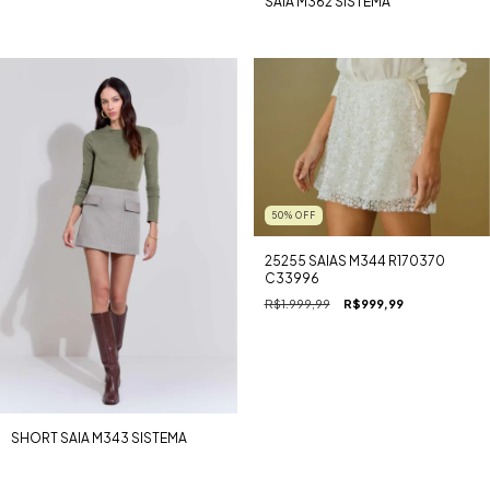
SAIA M362 SISTEMA
50
%
OFF
25255 SAIAS M344 R170370
C33996
R$1.999,99
R$999,99
SHORT SAIA M343 SISTEMA