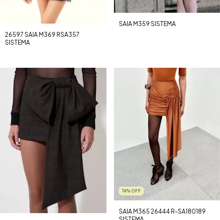
SAIA M359 SISTEMA
26597 SAIA M369 RSA357
SISTEMA
74
%
OFF
SAIA M365 26444 R-SA180189
SISTEMA