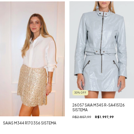
30
%
OFF
26057 SAIA M345 R-SA415126
SISTEMA
R$2.857,99
R$1.997,99
SAIAS M344 R170356 SISTEMA