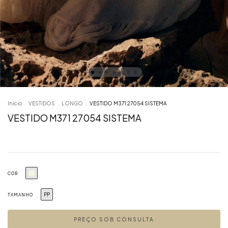
Início
.
VESTIDOS
.
LONGO
.
VESTIDO M371 27054 SISTEMA
VESTIDO M371 27054 SISTEMA
COR
PP
TAMANHO