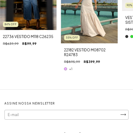
90
VES
SIS
84
%
OFF
R$9
22736 VESTIDO M118 C26235
55
%
OFF
R$639,99
R$99,99
22182 VESTIDO M08702
R24783
R$895,99
R$399,99
+1
ASSINE NOSSA NEWSLETTER