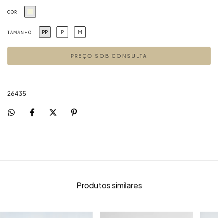
COR
PP
P
M
TAMANHO
26435
Produtos similares