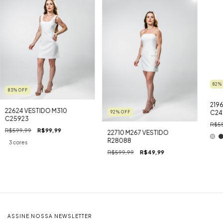
82
83
%
OFF
219
22624 VESTIDO M310
C24
92
%
OFF
C25923
R$55
R$599,99
R$99,99
22710 M267 VESTIDO
R28088
3 cores
R$599,99
R$49,99
ASSINE NOSSA NEWSLETTER