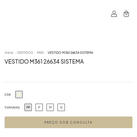
0
Início
.
VESTIDOS
.
MIDI
.
VESTIDO M361 26634 SISTEMA
VESTIDO M361 26634 SISTEMA
COR
PP
P
M
G
TAMANHO