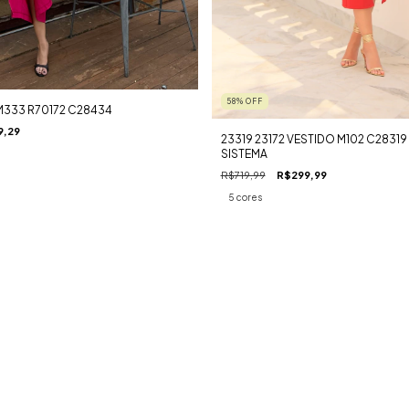
58
%
OFF
M333 R70172 C28434
9,29
23319 23172 VESTIDO M102 C28319
SISTEMA
R$719,99
R$299,99
5 cores