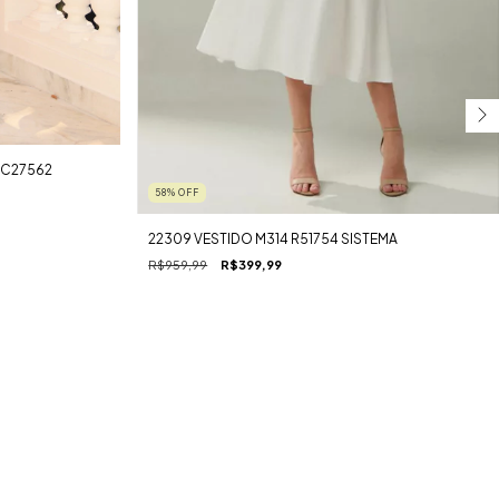
 C27562
58
%
OFF
22309 VESTIDO M314 R51754 SISTEMA
R$959,99
R$399,99