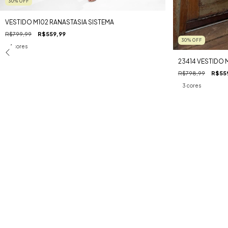
30
%
OFF
VESTIDO M102 RANASTASIA SISTEMA
R$799,99
R$559,99
30
%
OFF
4 cores
23414 VESTIDO 
R$798,99
R$55
3 cores