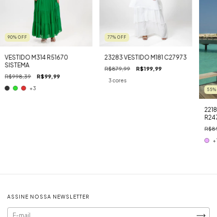
77
%
OFF
90
%
OFF
23283 VESTIDO M181 C27973
VESTIDO M314 R51670
SISTEMA
R$879,99
R$199,99
R$998,39
R$99,99
3 cores
+3
55
221
R24
R$8
+
ASSINE NOSSA NEWSLETTER