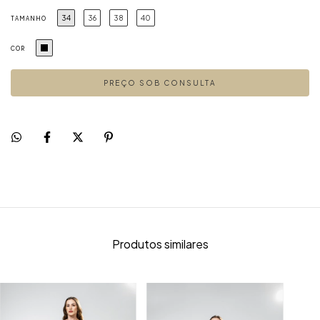
34
36
38
40
TAMANHO
COR
Produtos similares