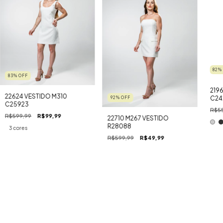
82
83
%
OFF
219
22624 VESTIDO M310
C24
92
%
OFF
C25923
R$55
R$599,99
R$99,99
22710 M267 VESTIDO
R28088
3 cores
R$599,99
R$49,99