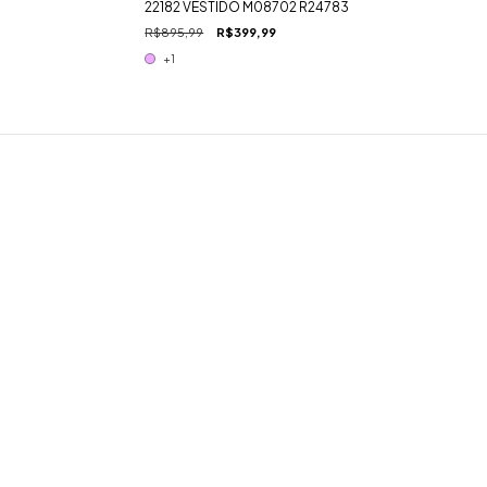
22182 VESTIDO M08702 R24783
R$895,99
R$399,99
+1