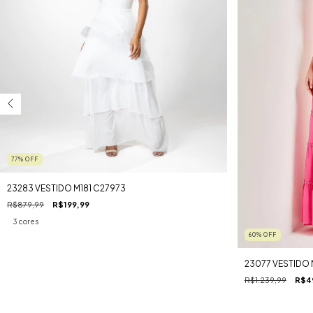
77
%
OFF
23283 VESTIDO M181 C27973
R$879,99
R$199,99
3 cores
60
%
OFF
23077 VESTIDO 
R$1.239,99
R$4