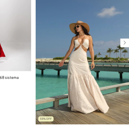
68 sistema
55
%
OFF