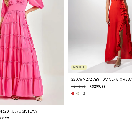
58
%
OFF
22076 M272 VESTIDO C24510 R587
R$719,99
R$299,99
+2
M328 R0973 SISTEMA
99,99