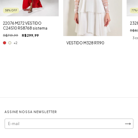
58
%
OFF
77
%
22076 M272 VESTIDO
232
C24510 R58768 sistema
R$87
R$719,99
R$299,99
3 c
VESTIDO M328 R1190
+2
ASSINE NOSSA NEWSLETTER