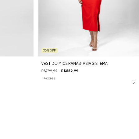
30
%
OFF
VESTIDO M102 RANASTASIA SISTEMA
R$799,99
R$559,99
4 cores