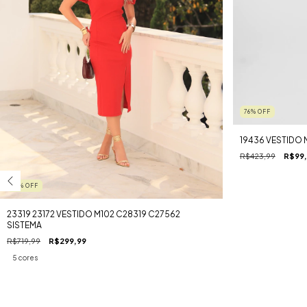
76
%
OFF
19436 VESTIDO 
R$423,99
R$99
58
%
OFF
23319 23172 VESTIDO M102 C28319 C27562
SISTEMA
R$719,99
R$299,99
5 cores