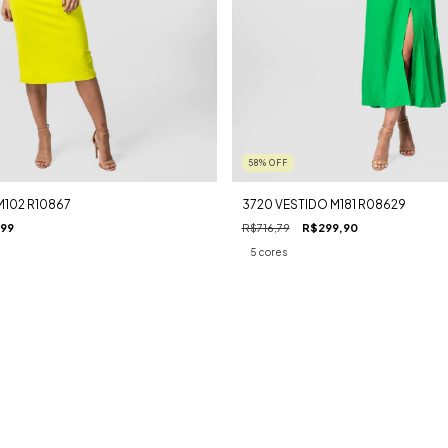
58
%
OFF
M102 R10867
3720 VESTIDO M181 R08629
,99
R$716,79
R$299,90
5 cores