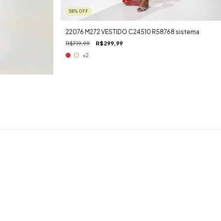
58
%
OFF
22076 M272 VESTIDO C24510 R58768 sistema
R$719,99
R$299,99
+2