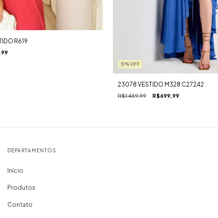
TIDO R619
,99
51
%
OFF
23078 VESTIDO M328 C27242
R$1.439,99
R$699,99
DEPARTAMENTOS
Início
Produtos
Contato