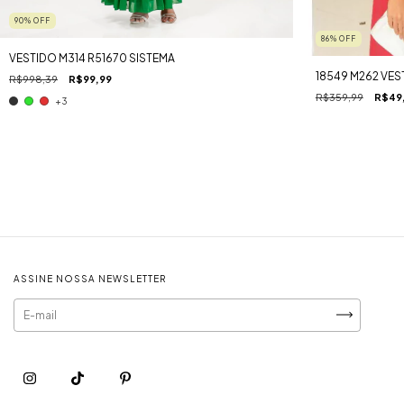
90
%
OFF
86
%
OFF
VESTIDO M314 R51670 SISTEMA
18549 M262 VES
R$998,39
R$99,99
R$359,99
R$49
+3
ASSINE NOSSA NEWSLETTER