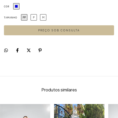
COR
PP
P
M
TAMANHO
Produtos similares