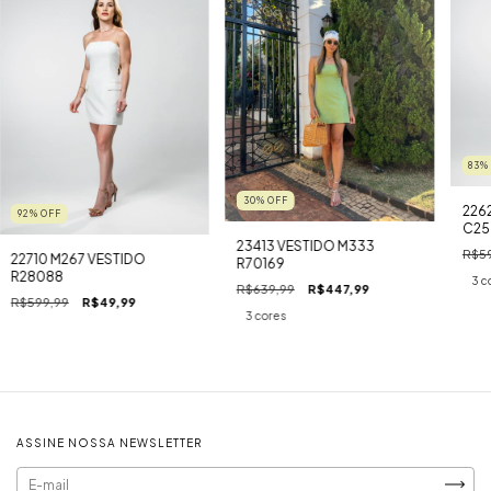
83
30
%
OFF
226
92
%
OFF
C25
23413 VESTIDO M333
R$59
22710 M267 VESTIDO
R70169
R28088
3 c
R$639,99
R$447,99
R$599,99
R$49,99
3 cores
ASSINE NOSSA NEWSLETTER