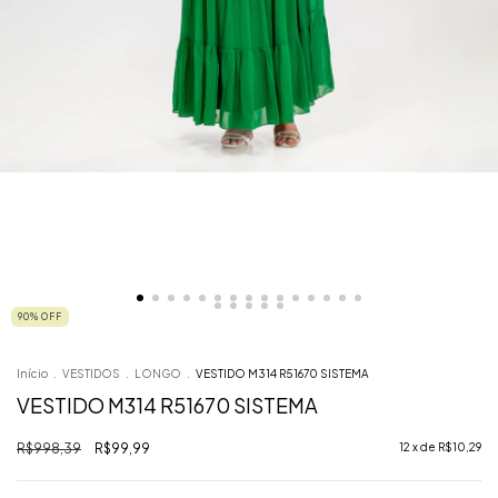
90
%
OFF
Início
.
VESTIDOS
.
LONGO
.
VESTIDO M314 R51670 SISTEMA
VESTIDO M314 R51670 SISTEMA
R$998,39
R$99,99
12
x de
R$10,29