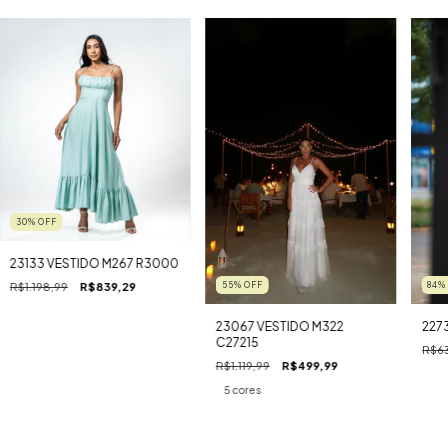
30
%
OFF
23133 VESTIDO M267 R3000
R$1.198,99
R$839,29
84
55
%
OFF
227
23067 VESTIDO M322
C27215
R$63
R$1.119,99
R$499,99
5 cores