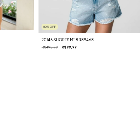
80
%
OFF
20146 SHORTS M118 R89468
R$495,99
R$99,99