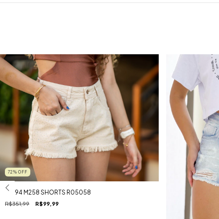
72
%
OFF
19894 M258 SHORTS R05058
R$351,99
R$99,99