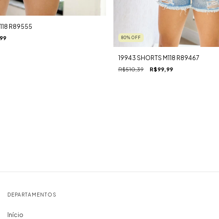
118 R89555
99
80
%
OFF
19943 SHORTS M118 R89467
R$510,39
R$99,99
DEPARTAMENTOS
Início