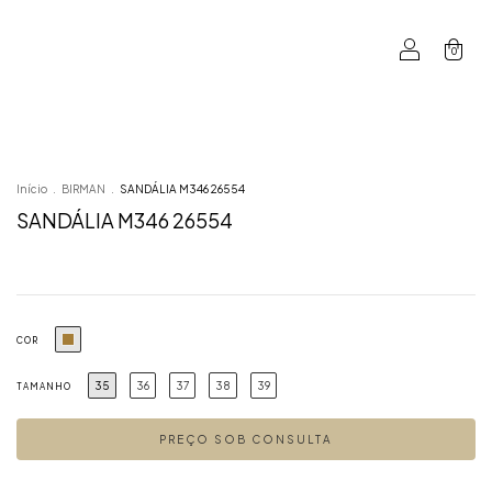
0
Início
.
BIRMAN
.
SANDÁLIA M346 26554
SANDÁLIA M346 26554
COR
35
36
37
38
39
TAMANHO