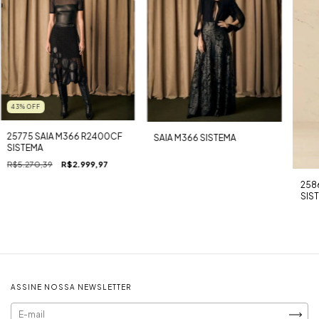
43
%
OFF
25775 SAIA M366 R2400CF
SAIA M366 SISTEMA
SISTEMA
R$5.270,39
R$2.999,97
258
SIS
ASSINE NOSSA NEWSLETTER