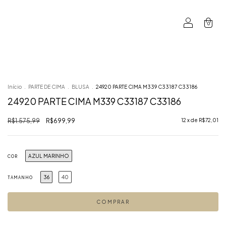
0
Início
.
PARTE DE CIMA
.
BLUSA
.
24920 PARTE CIMA M339 C33187 C33186
24920 PARTE CIMA M339 C33187 C33186
R$1.575,99
R$699,99
12
x de
R$72,01
AZUL MARINHO
COR
36
40
TAMANHO