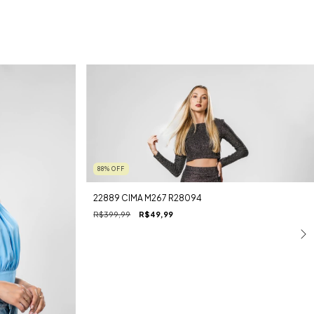
88
%
OFF
22889 CIMA M267 R28094
R$399,99
R$49,99