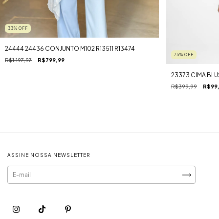
33
%
OFF
24444 24436 CONJUNTO M102 R13511 R13474
75
%
OFF
R$1.197,97
R$799,99
23373 CIMA BLU
R$399,99
R$99
ASSINE NOSSA NEWSLETTER