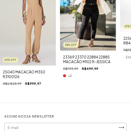
61
%
225
R84
38
%
OFF
R$75
23369 23370 22884 22885
2 c
65
%
OFF
MACACÃO M102 R-JESSICA
R$799,99
R$499,99
25040 MACACÃO M350
+2
R3100126
R$2.823,99
R$999,97
ASSINE NOSSA NEWSLETTER