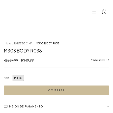
0
Início
.
PARTE DE CIMA
.
M303 BODY R038
M303 BODY R038
R$239,99
R$49,99
6
x de
R$10,03
PRETO
COR
MEIOS DE PAGAMENTO