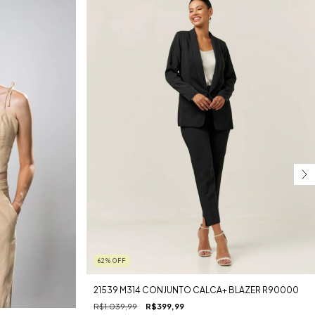
62
%
OFF
21539 M314 CONJUNTO CALCA+ BLAZER R90000
R$1.039,99
R$399,99