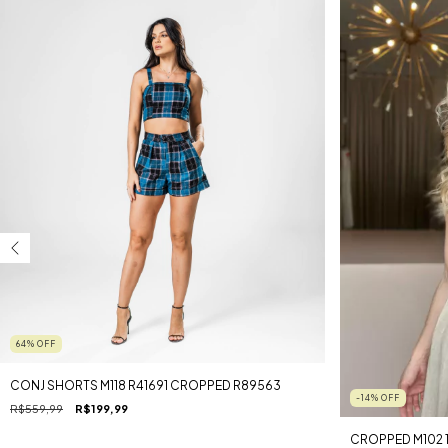
64
%
OFF
CONJ SHORTS M118 R41691 CROPPED R89563
-14
%
OFF
R$559,99
R$199,99
CROPPED M102 1