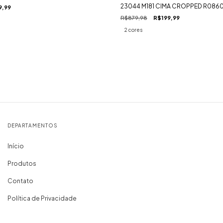
23044 M181 CIMA CROPPED R086
9,99
R$879,98
R$199,99
2 cores
DEPARTAMENTOS
Início
Produtos
Contato
Política de Privacidade