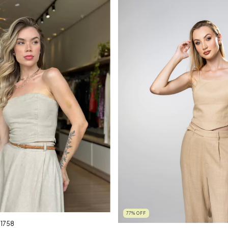
77
%
OFF
1758