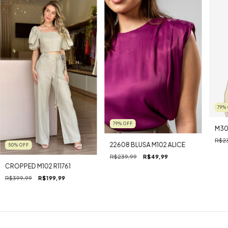
79
%
79
%
OFF
M30
R$23
22608 BLUSA M102 ALICE
50
%
OFF
R$239,99
R$49,99
CROPPED M102 R11761
R$399,99
R$199,99