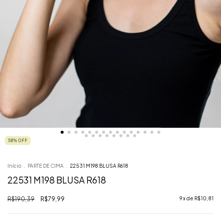
58
%
OFF
Início
.
PARTE DE CIMA
.
22531 M198 BLUSA R618
22531 M198 BLUSA R618
R$190,39
R$79,99
9
x de
R$10,81