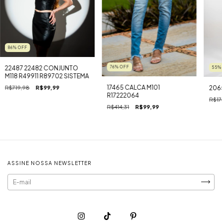
86
%
OFF
22487 22482 CONJUNTO
76
%
OFF
55
M118 R49911 R89702 SISTEMA
17465 CALCA M101
206
R$719,98
R$99,99
R17222064
R$17
R$414,31
R$99,99
ASSINE NOSSA NEWSLETTER