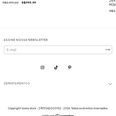
249
R$2.391,20
R$999,99
M36
SIS
R$3.
ASSINE NOSSA NEWSLETTER
DEPARTAMENTOS
Copyright lovely store - 27472062000152 - 2026. Todos os direitos reservados.