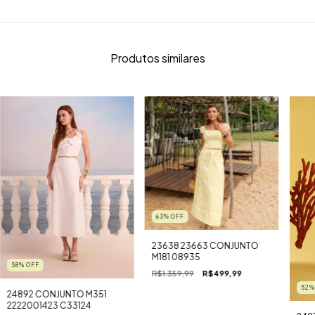
Produtos similares
63
%
OFF
23638 23663 CONJUNTO
M181 08935
58
%
OFF
R$1.359,99
R$499,99
52
24892 CONJUNTO M351
2222001423 C33124