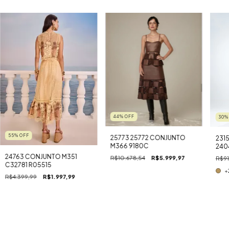
44
%
OFF
30
55
%
OFF
25773 25772 CONJUNTO
2315
M366 9180C
240
M10
24763 CONJUNTO M351
R$10.678,54
R$5.999,97
R$91
R12
C32781 R05515
+
R$4.399,99
R$1.997,99