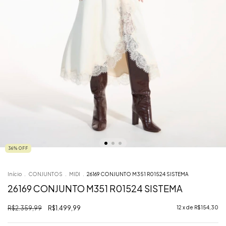
36
%
OFF
Início
.
CONJUNTOS
.
MIDI
.
26169 CONJUNTO M351 R01524 SISTEMA
26169 CONJUNTO M351 R01524 SISTEMA
R$2.359,99
R$1.499,99
12
x de
R$154,30