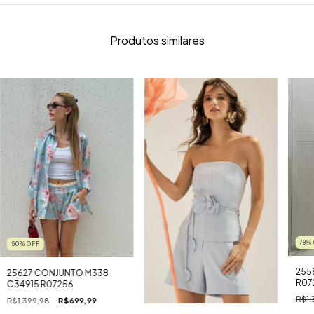
Produtos similares
78
%
50
%
OFF
255
25627 CONJUNTO M338
R07
C34915 R07256
R$1.
R$1.399,98
R$699,99