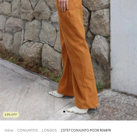
63
%
OFF
Início
.
CONJUNTOS
.
LONGOS
.
23737 CONJUNTO M338 R06874