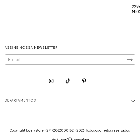
229
M102
ASSINE NOSSA NEWSLETTER
DEPARTAMENTOS
Copyright lovely store - 27472062000152 - 2026. Todos os direitos reservados.