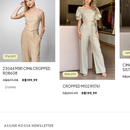
-14
77
%
OFF
CIM
23044 M181 CIMA CROPPED
SIS
R08608
50
%
OFF
R$26
R$879,98
R$199,99
CROPPED M102 R11761
2 cores
R$399,99
R$199,99
ASSINE NOSSA NEWSLETTER