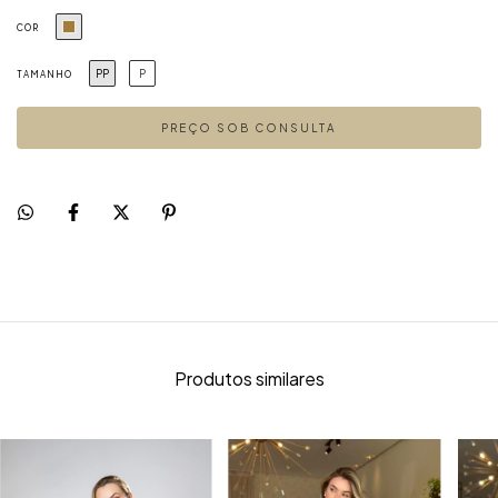
COR
PP
P
TAMANHO
Produtos similares