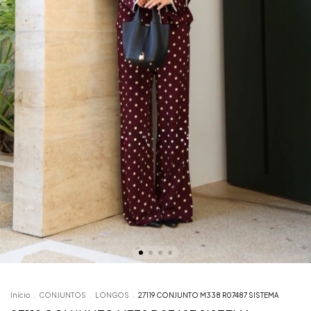
Início
.
CONJUNTOS
.
LONGOS
.
27119 CONJUNTO M338 R07487 SISTEMA