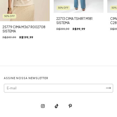
50
%
OFF
50
50
%
OFF
22713 CIMA TSHIRT M181
CIMA
SISTEMA
C28
25779 CIMA M367 R002708
R$199,99
R$99,99
R$19
SISTEMA
R$397,99
R$199,99
ASSINE NOSSA NEWSLETTER