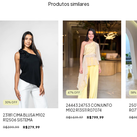
Produtos similares
47
%
OFF
58
30
%
OFF
24443 24753 CONJUNTO
250
M102 R13511 R07074
R07
23181 CIMA BLUSA M102
R$1.519,97
R$799,99
R$95
R12506 SISTEMA
R$399,99
R$279,99