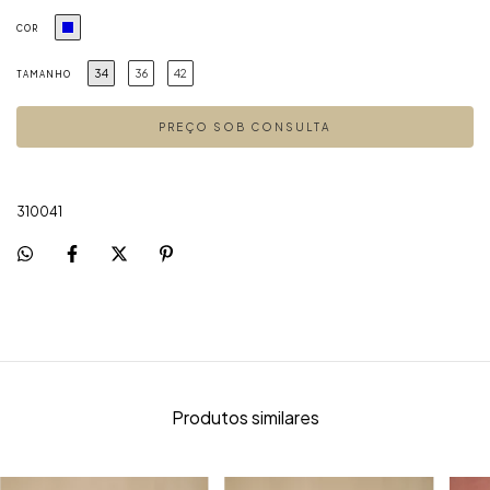
COR
34
36
42
TAMANHO
310041
Produtos similares