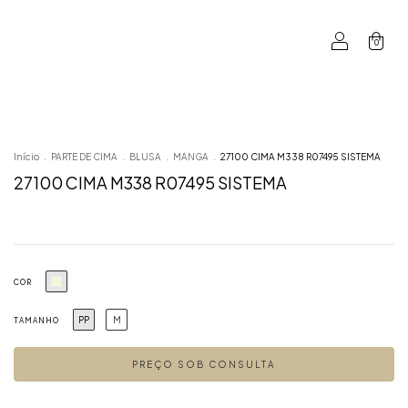
0
Início
.
PARTE DE CIMA
.
BLUSA
.
MANGA
.
27100 CIMA M338 R07495 SISTEMA
27100 CIMA M338 R07495 SISTEMA
COR
PP
M
TAMANHO