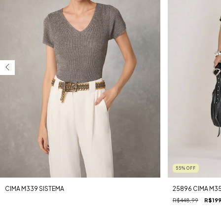
55
%
OFF
CIMA M339 SISTEMA
25896 CIMA M3
R$448,99
R$199