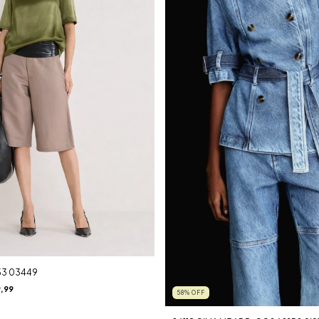
53 03449
,99
58
%
OFF