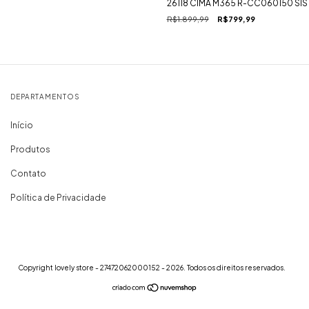
26118 CIMA M365 R-CC060150 SI
R$1.899,99
R$799,99
DEPARTAMENTOS
Início
Produtos
Contato
Política de Privacidade
Copyright lovely store - 27472062000152 - 2026. Todos os direitos reservados.