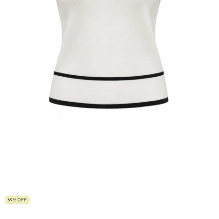
69
%
OFF