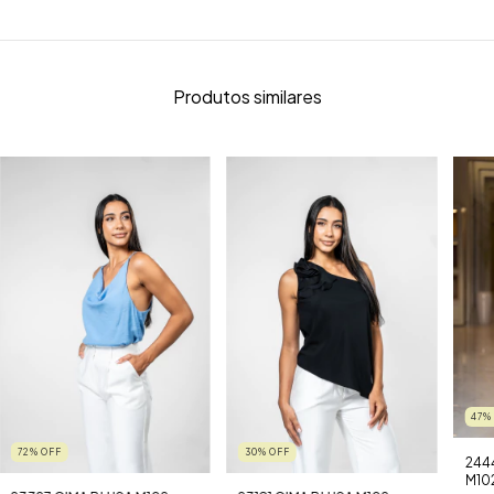
Produtos similares
47
72
%
OFF
30
%
OFF
244
M102