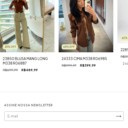
62
30
%
OFF
60
%
OFF
2289
R$39
23850 BLUSA MANG LONG
24333 CIMA M338 R06985
M338 R06887
2 c
R$999,97
R$399,99
R$699,99
R$489,99
ASSINE NOSSA NEWSLETTER