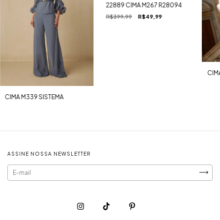
22889 CIMA M267 R28094
R$399,99
R$49,99
CIM
CIMA M339 SISTEMA
ASSINE NOSSA NEWSLETTER