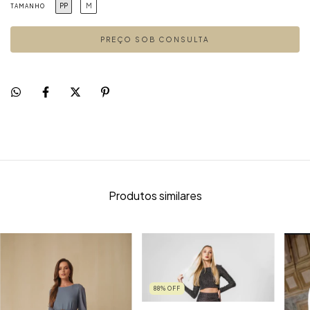
PP
M
TAMANHO
Produtos similares
88
%
OFF