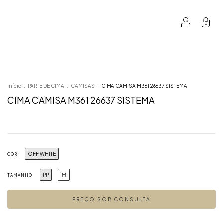
0
Início
.
PARTE DE CIMA
.
CAMISAS
.
CIMA CAMISA M361 26637 SISTEMA
CIMA CAMISA M361 26637 SISTEMA
OFF WHITE
COR
PP
M
TAMANHO