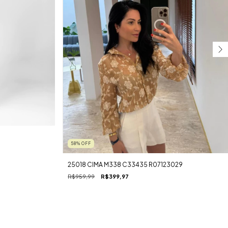
58
%
OFF
25018 CIMA M338 C33435 R07123029
R$959,99
R$399,97