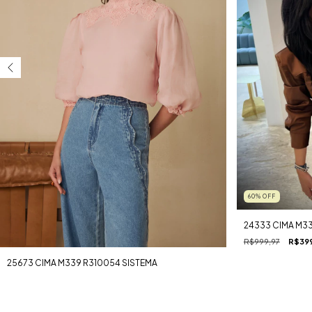
60
%
OFF
24333 CIMA M3
R$999,97
R$39
25673 CIMA M339 R310054 SISTEMA