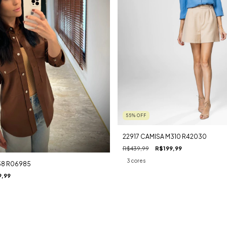
55
%
OFF
22917 CAMISA M310 R42030
R$439,99
R$199,99
3 cores
38 R06985
9,99