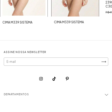
239
C30
R$49
CIMA M339 SISTEMA
CIMA M339 SISTEMA
ASSINE NOSSA NEWSLETTER
DEPARTAMENTOS