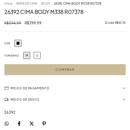
Início
.
PARTE DE CIMA
.
BODY
.
26392 CIMA BODY M338 R07378
26392 CIMA BODY M338 R07378
R$594,99
R$399,99
12
x de
R$41,15
COR
M
G
TAMANHO
MEIOS DE PAGAMENTO
MEIOS DE ENVIO
26392