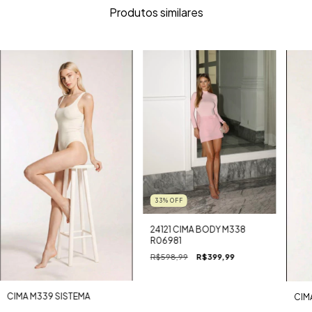
Produtos similares
33
%
OFF
24121 CIMA BODY M338
R06981
R$598,99
R$399,99
CIMA M339 SISTEMA
CIM