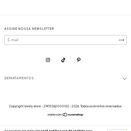
ASSINE NOSSA NEWSLETTER
DEPARTAMENTOS
Copyright lovely store - 27472062000152 - 2026. Todos os direitos reservados.
Ao navegar por este site
você aceita o uso de cookies
para