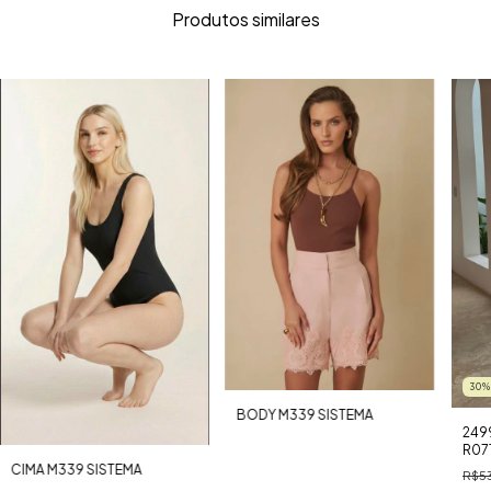
Produtos similares
30
BODY M339 SISTEMA
249
R07
CIMA M339 SISTEMA
R$53