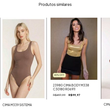
Produtos similares
80
%
OFF
23980 CIMA BODY M338
C30180 R06911
R$497,99
R$99,97
CIM
CIMA M339 SISTEMA