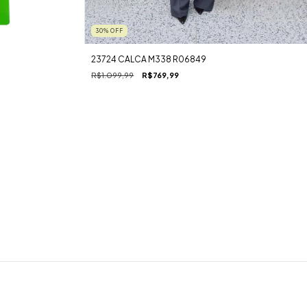
30
%
OFF
23724 CALCA M338 R06849
R$1.099,99
R$769,99