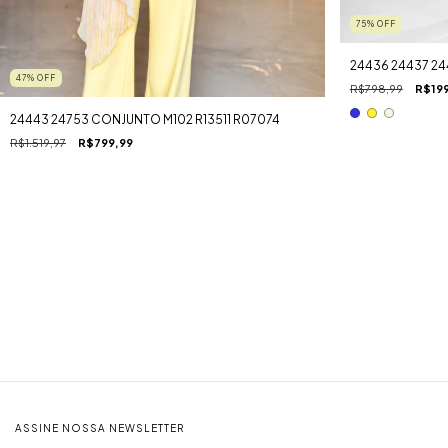
75
%
OFF
24436 24437 24
47
%
OFF
R$798,99
R$199
24443 24753 CONJUNTO M102 R13511 R07074
R$1.519,97
R$799,99
ASSINE NOSSA NEWSLETTER