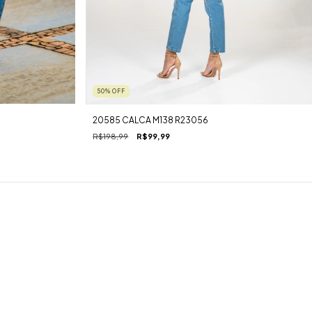
50
%
OFF
20585 CALCA M138 R23056
R$198,99
R$99,99