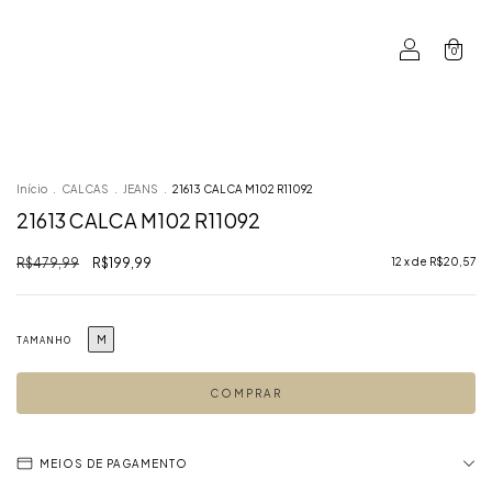
0
Início
.
CALCAS
.
JEANS
.
21613 CALCA M102 R11092
21613 CALCA M102 R11092
R$479,99
R$199,99
12
x de
R$20,57
M
TAMANHO
MEIOS DE PAGAMENTO