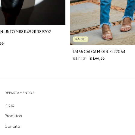
NJUNTO M118 R49911 R89702
76
%
OFF
99
17465 CALCA M101 R17222064
R$414,31
R$99,99
DEPARTAMENTOS
Início
Produtos
Contato