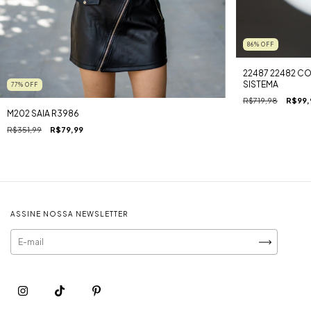
86
%
OFF
22487 22482 CO
SISTEMA
77
%
OFF
R$719,98
R$99,
M202 SAIA R3986
R$351,99
R$79,99
ASSINE NOSSA NEWSLETTER