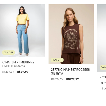
50
%
OFF
50
%
OFF
CIMA TSHIRT M181 R-Isa
C28018 sistema
50
25778 CIMA M367 R002558
R$199,99
R$99,99
SISTEMA
232
R$397,99
R$199,99
R$19
5 c