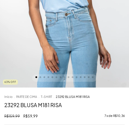
63
%
OFF
Início
.
PARTE DE CIMA
.
T-SHIRT
.
23292 BLUSA M181 RISA
23292 BLUSA M181 RISA
R$159,99
R$59,99
7
x de
R$10,36