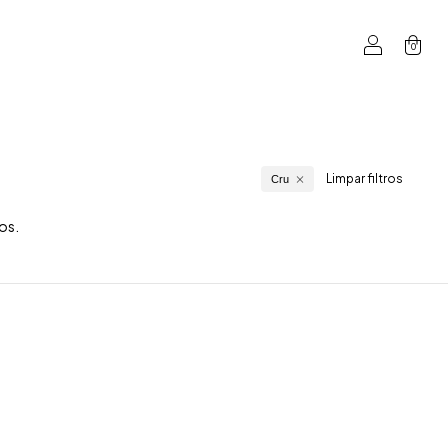
0
Limpar filtros
Cru
os.